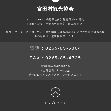
宮田村観光協会
〒399-4392 長野県上伊那郡宮田村98 番地
（宮田村役場 産業振興推進室 商工観光係）
当ウェブサイトに使用している津野祐次氏撮影の写真および大島幸穂撮影氏撮
影の写真は、無断転載禁止です。
電話：
0265-85-5864
FAX：
0265-85-4725
午前9時～午後5時15分
（土日祝日、年末年始は
受付窓口をお休みとさせていただきます）
トップにもどる