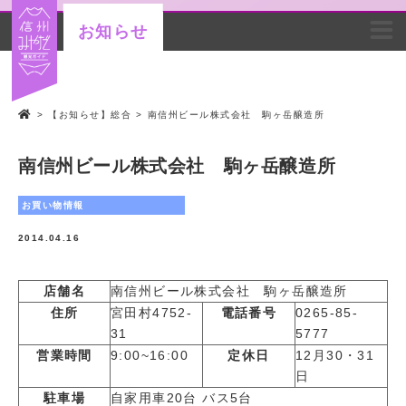
お知らせ
>
【お知らせ】総合
>
南信州ビール株式会社 駒ヶ岳醸造所
南信州ビール株式会社 駒ヶ岳醸造所
お買い物情報
2014.04.16
店舗名
南信州ビール株式会社 駒ヶ岳醸造所
住所
宮田村4752-
電話番号
0265-85-
31
5777
営業時間
9:00~16:00
定休日
12月30・31
日
駐車場
自家用車20台 バス5台