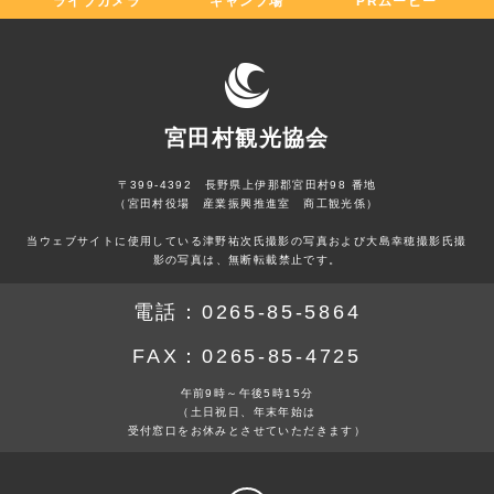
ライブカメラ
キャンプ場
PRムービー
宮田村観光協会
〒399-4392 長野県上伊那郡宮田村98 番地
（宮田村役場 産業振興推進室 商工観光係）
当ウェブサイトに使用している津野祐次氏撮影の写真および大島幸穂撮影氏撮
影の写真は、無断転載禁止です。
電話：
0265-85-5864
FAX：
0265-85-4725
午前9時～午後5時15分
（土日祝日、年末年始は
受付窓口をお休みとさせていただきます）