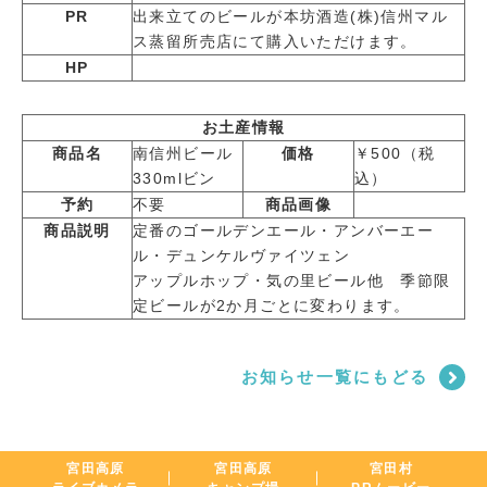
PR
出来立てのビールが本坊酒造(株)信州マル
ス蒸留所売店にて購入いただけます。
HP
お土産情報
商品名
南信州ビール
価格
￥500（税
330mlビン
込）
予約
不要
商品画像
商品説明
定番のゴールデンエール・アンバーエー
ル・デュンケルヴァイツェン
アップルホップ・気の里ビール他 季節限
定ビールが2か月ごとに変わります。
お知らせ一覧にもどる
宮田高原
宮田高原
宮田村