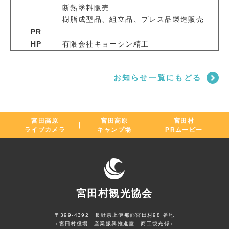
断熱塗料販売
樹脂成型品、組立品、プレス品製造販売
PR
HP
有限会社キョーシン精工
お知らせ一覧にもどる
宮田高原
宮田高原
宮田村
ライブカメラ
キャンプ場
PRムービー
宮田村観光協会
〒399-4392 長野県上伊那郡宮田村98 番地
（宮田村役場 産業振興推進室 商工観光係）