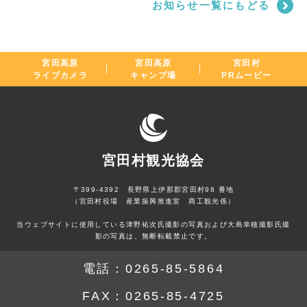
お知らせ一覧にもどる
宮田高原
宮田高原
宮田村
ライブカメラ
キャンプ場
PRムービー
宮田村観光協会
〒399-4392 長野県上伊那郡宮田村98 番地
（宮田村役場 産業振興推進室 商工観光係）
当ウェブサイトに使用している津野祐次氏撮影の写真および大島幸穂撮影氏撮
影の写真は、無断転載禁止です。
電話：
0265-85-5864
FAX：
0265-85-4725