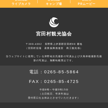
ライブカメラ
キャンプ場
PRムービー
宮田村観光協会
〒399-4392 長野県上伊那郡宮田村98 番地
（宮田村役場 産業振興推進室 商工観光係）
当ウェブサイトに使用している津野祐次氏撮影の写真および大島幸穂撮影氏撮
影の写真は、無断転載禁止です。
電話：
0265-85-5864
FAX：
0265-85-4725
午前9時～午後5時15分
（土日祝日、年末年始は
受付窓口をお休みとさせていただきます）