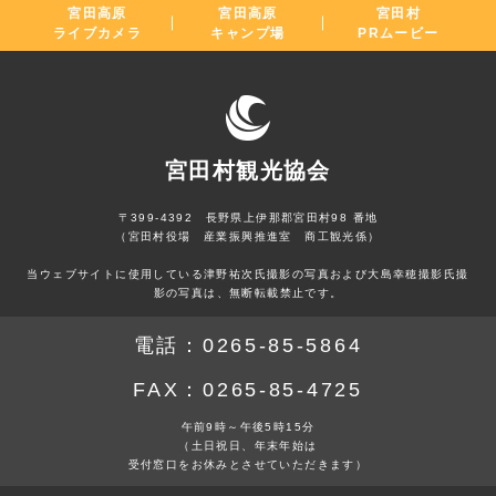
宮田高原
宮田高原
宮田村
ライブカメラ
キャンプ場
PRムービー
宮田村観光協会
〒399-4392 長野県上伊那郡宮田村98 番地
（宮田村役場 産業振興推進室 商工観光係）
当ウェブサイトに使用している津野祐次氏撮影の写真および大島幸穂撮影氏撮
影の写真は、無断転載禁止です。
電話：
0265-85-5864
FAX：
0265-85-4725
午前9時～午後5時15分
（土日祝日、年末年始は
受付窓口をお休みとさせていただきます）