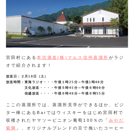
宮田村にある
本坊酒造(株)マルス信州蒸溜所
がラジ
オで紹介されます！
放送日：２月18日（土）
放送時間：東海ラジオ・・・午後１時25分～午後1時40分
　　　　　文化放送・・・・午後５時45分～午後６時00分
　　　　　信越放送・・・・午後６時40分～午後６時55分
ここの蒸溜所では、蒸溜所見学ができるほか、ビジ
ター棟にあるBarではウィスキーをはじめ宮田村で
収穫されたヤマソービニオン葡萄100％の「
みやだ
紫輝
」、オリジナルブレンドの豆で挽いたコーヒー