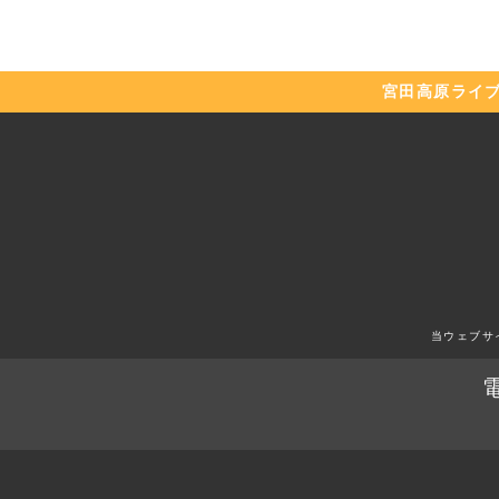
宮田高原
ライ
当ウェブサ