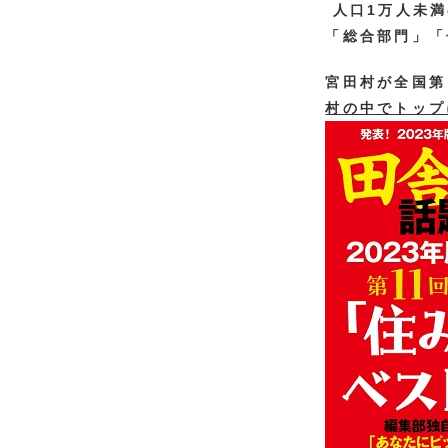
人口1万人未満
「総合部門」「
宮田村が全国第
村の中でトップ