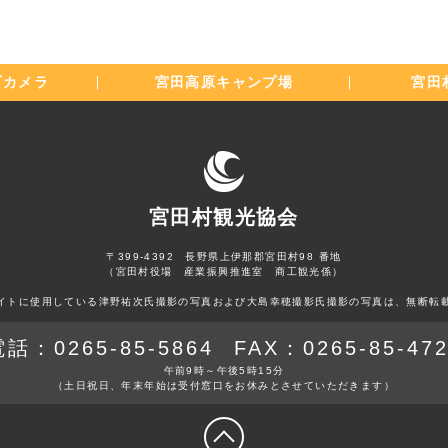
ブカメラ
宮田高原
キャンプ場
宮田
宮田村観光協会
〒399-4392 長野県上伊那郡宮田村98 番地
（宮田村役場 産業振興推進室 商工観光係）
イトに使用している津野祐次氏撮影の写真および大島幸穂撮影氏撮影の写真は、無断転
電話：
0265-85-5864
FAX：
0265-85-47
午前9時～午後5時15分
（土日祝日、年末年始は
受付窓口をお休みとさせていただきます）