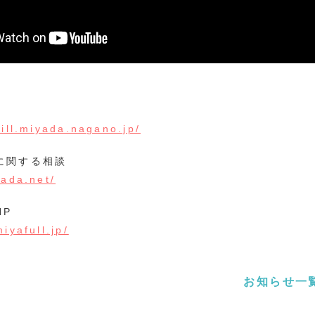
vill.miyada.nagano.jp/
に関する相談
yada.net/
HP
iyafull.jp/
お知らせ一