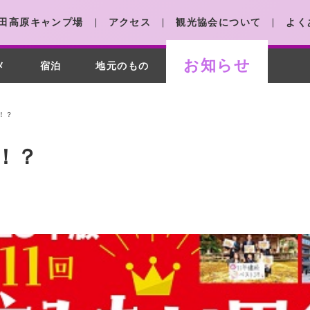
田高原キャンプ場
アクセス
観光協会について
よく
お知らせ
メ
宿泊
地元のもの
！？
！？