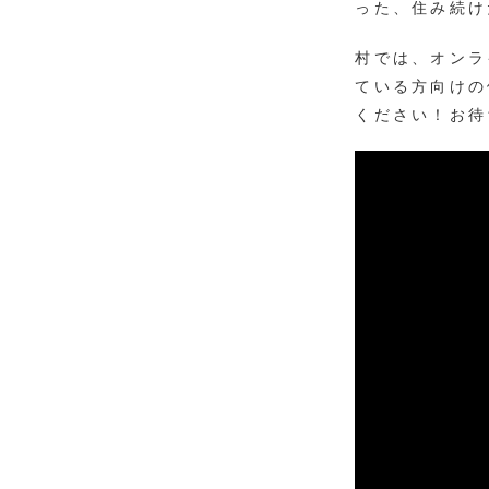
った、住み続け
村では、オンラ
ている方向けの
ください！お待ち