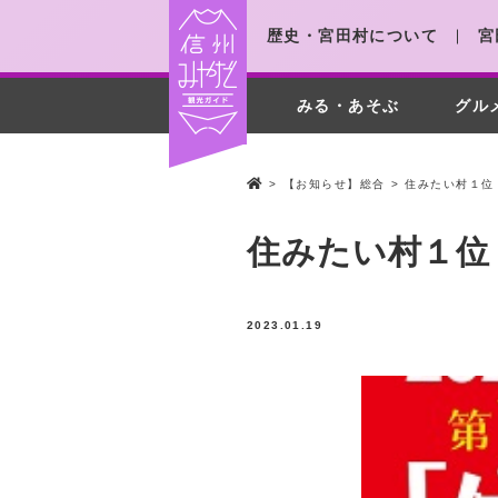
歴史・宮田村について
宮
みる・あそぶ
グル
>
【お知らせ】総合
>
住みたい村１位
住みたい村１位
2023.01.19