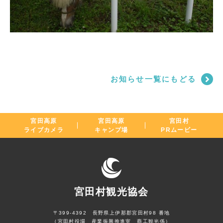
お知らせ一覧にもどる
宮田高原
宮田高原
宮田村
ライブカメラ
キャンプ場
PRムービー
宮田村観光協会
〒399-4392 長野県上伊那郡宮田村98 番地
（宮田村役場 産業振興推進室 商工観光係）