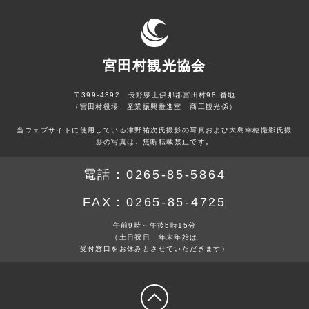
宮田村観光協会
〒399-4392 長野県上伊那郡宮田村98 番地
（宮田村役場 産業振興推進室 商工観光係）
当ウェブサイトに使用している津野祐次氏撮影の写真および大島幸穂撮影氏撮
影の写真は、無断転載禁止です。
電話：
0265-85-5864
FAX：
0265-85-4725
午前9時～午後5時15分
（土日祝日、年末年始は
受付窓口をお休みとさせていただきます）