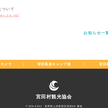
について
er.co.jp/
お知らせ一
ブカメラ
宮田高原
キャンプ場
宮田
宮田村観光協会
〒399-4392 長野県上伊那郡宮田村98 番地