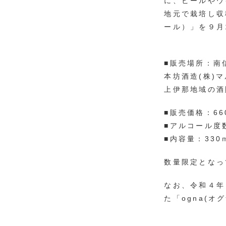
に、ビールやウ
地元で栽培し収
ール）」を９月
■販売場所：南
本坊酒造(株)
上伊那地域の酒
■販売価格：6
■アルコール度
■内容量：330
数量限定となっ
なお、令和４年
た「ogna(