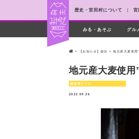
歴史・宮田村について
宮
みる・あそぶ
グル
>
【お知らせ】総合
>
地元産大麦使用”
地元産大麦使用”
南信州ビール
2022.09.26