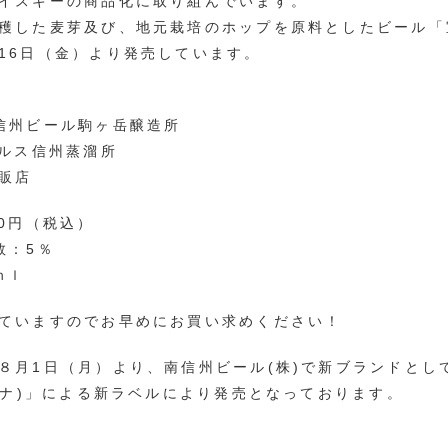
イスキーの商品化に取り組んでいます。
穫した麦芽及び、地元栽培のホップを原料としたビール「宝
16日（金）より発売しています。
信州ビール駒ヶ岳醸造所
マルス信州蒸溜所
販店
60円（税込）
数：5％
ｍｌ
ていますのでお早めにお買い求めください！
８月1日（月）より、南信州ビール(株)で新ブランドとし
オグナ)」による新ラベルにより発売となっております。