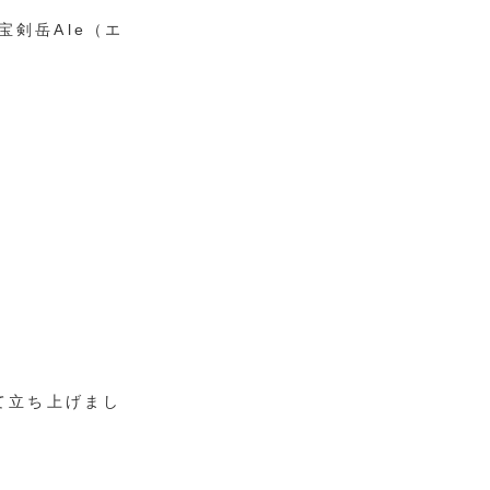
剣岳Ale（エ
て立ち上げまし