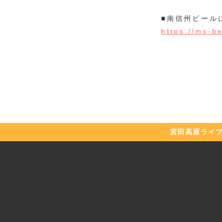
■南信州ビール
https://ms-be
宮田高原
ライ