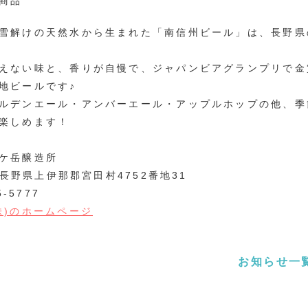
商品
雪解けの天然水から生まれた「南信州ビール」は、長野県
えない味と、香りが自慢で、ジャパンビアグランプリで金
地ビールです♪
ルデンエール・アンバーエール・アップルホップの他、季
楽しめます！
ケ岳醸造所
1 長野県上伊那郡宮田村4752番地31
5-5777
株)のホームページ
お知らせ一