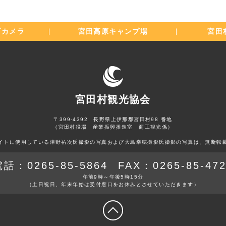
ブカメラ
宮田高原
キャンプ場
宮田
宮田村観光協会
〒399-4392 長野県上伊那郡宮田村98 番地
（宮田村役場 産業振興推進室 商工観光係）
イトに使用している津野祐次氏撮影の写真および大島幸穂撮影氏撮影の写真は、無断転
電話：
0265-85-5864
FAX：
0265-85-47
午前9時～午後5時15分
（土日祝日、年末年始は
受付窓口をお休みとさせていただきます）