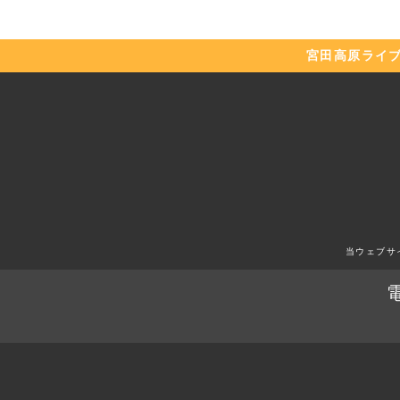
宮田高原
ライ
当ウェブサ