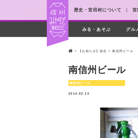
歴史・宮田村について
宮
みる・あそぶ
グル
>
【お知らせ】総合
>
南信州ビール
南信州ビール
南信州ビール
2014.02.13