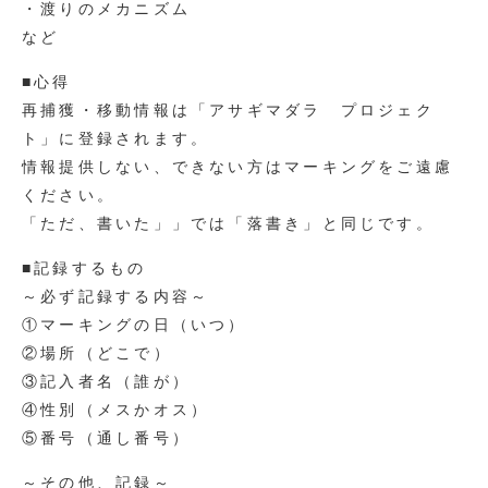
・渡りのメカニズム
など
■心得
再捕獲・移動情報は「アサギマダラ プロジェク
ト」に登録されます。
情報提供しない、できない方はマーキングをご遠慮
ください。
「ただ、書いた」」では「落書き」と同じです。
■記録するもの
～必ず記録する内容～
①マーキングの日（いつ）
②場所（どこで）
③記入者名（誰が）
④性別（メスかオス）
⑤番号（通し番号）
～その他、記録～