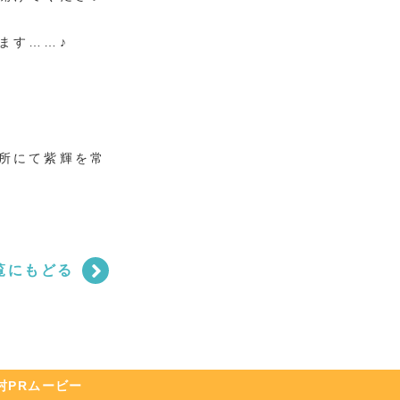
ます……♪
所にて紫輝を常
覧にもどる
村
PRムービー