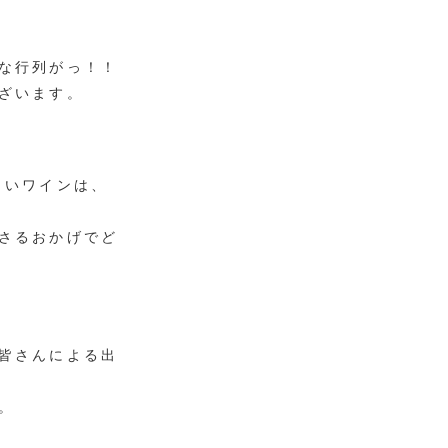
な行列がっ！！
ざいます。
しいワインは、
さるおかげでど
皆さんによる出
。