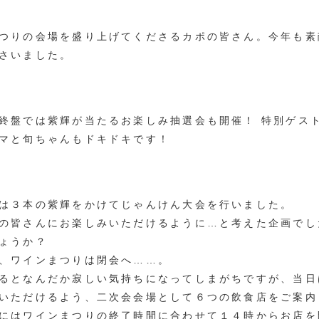
つりの会場を盛り上げてくださるカポの皆さん。今年も素
さいました。
終盤では紫輝が当たるお楽しみ抽選会も開催！ 特別ゲス
マと旬ちゃんもドキドキです！
は３本の紫輝をかけてじゃんけん大会を行いました。
の皆さんにお楽しみいただけるように…と考えた企画でし
ょうか？
、ワインまつりは閉会へ……。
るとなんだか寂しい気持ちになってしまがちですが、当日
いただけるよう、二次会会場として６つの飲食店をご案内
にはワインまつりの終了時間に合わせて１４時からお店を