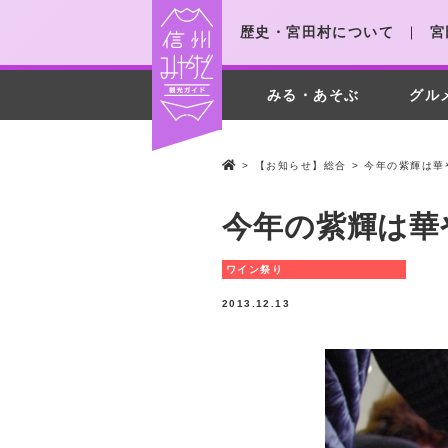
歴史・宮田村について
宮
みる・あそぶ
グル
>
【お知らせ】総合
>
今年の紫輝は華
今年の紫輝は華
ワイン祭り
2013.12.13