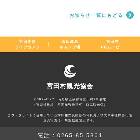
お知らせ一覧にもどる
宮田高原
宮田高原
宮田村
ライブカメラ
キャンプ場
PRムービー
宮田村観光協会
〒399-4392 長野県上伊那郡宮田村98 番地
（宮田村役場 産業振興推進室 商工観光係）
当ウェブサイトに使用している津野祐次氏撮影の写真および大島幸穂撮影氏撮
影の写真は、無断転載禁止です。
電話：
0265-85-5864