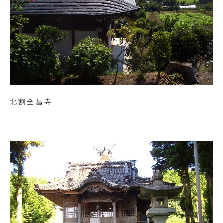
北割全昌寺