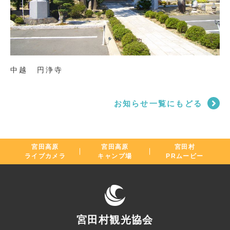
中越 円浄寺
お知らせ一覧にもどる
宮田高原
宮田高原
宮田村
ライブカメラ
キャンプ場
PRムービー
宮田村観光協会