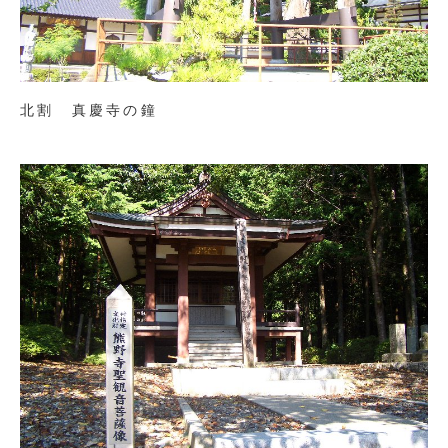
北割 真慶寺の鐘