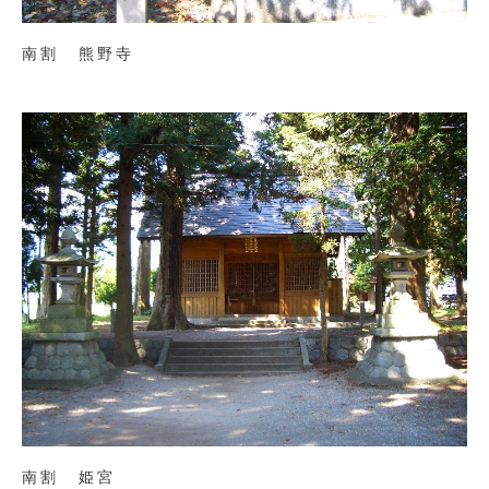
南割 熊野寺
南割 姫宮