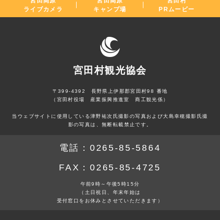
宮田高原
宮田高原
宮田村
ライブカメラ
キャンプ場
PRムービー
宮田村観光協会
〒399-4392 長野県上伊那郡宮田村98 番地
（宮田村役場 産業振興推進室 商工観光係）
当ウェブサイトに使用している津野祐次氏撮影の写真および大島幸穂撮影氏撮
影の写真は、無断転載禁止です。
電話：
0265-85-5864
FAX：
0265-85-4725
午前9時～午後5時15分
（土日祝日、年末年始は
受付窓口をお休みとさせていただきます）