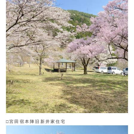
□宮田宿本陣旧新井家住宅