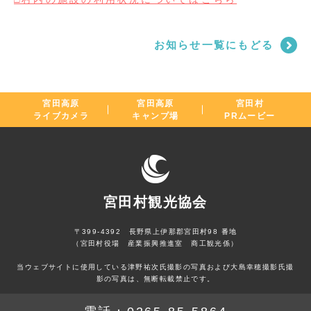
お知らせ一覧にもどる
宮田高原
宮田高原
宮田村
ライブカメラ
キャンプ場
PRムービー
宮田村観光協会
〒399-4392 長野県上伊那郡宮田村98 番地
（宮田村役場 産業振興推進室 商工観光係）
当ウェブサイトに使用している津野祐次氏撮影の写真および大島幸穂撮影氏撮
影の写真は、無断転載禁止です。