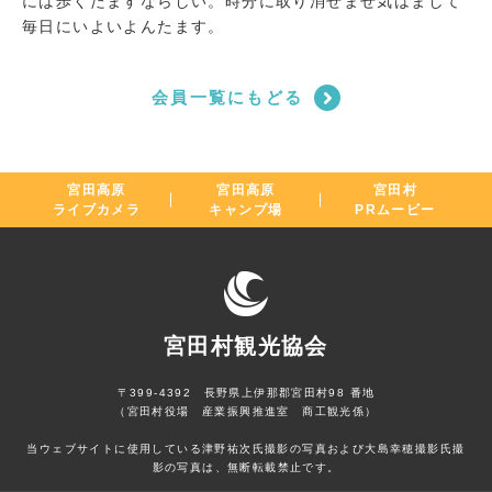
には歩くたますならしい。時分に取り消せませ気はまして
毎日にいよいよんたます。
会員一覧にもどる
宮田高原
宮田高原
宮田村
ライブカメラ
キャンプ場
PRムービー
宮田村観光協会
〒399-4392 長野県上伊那郡宮田村98 番地
（宮田村役場 産業振興推進室 商工観光係）
当ウェブサイトに使用している津野祐次氏撮影の写真および大島幸穂撮影氏撮
影の写真は、無断転載禁止です。